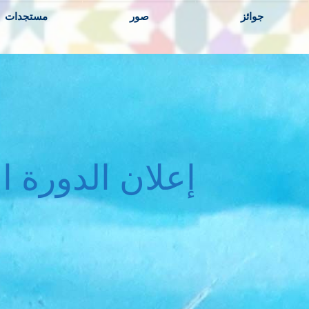
جوائز
صور
مستجدات
إعلان الدورة ا
ا