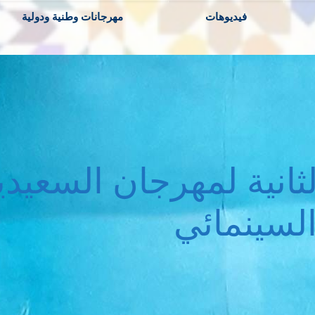
فيديوهات
مهرجانات وطنية ودولية
لثانية لمهرجان السعيدي
لسينمائي