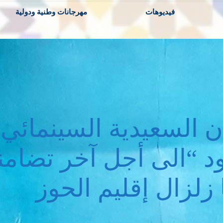
فيديوهات
مهرجانات وطنية ودولية
 السعيدية السينمائي
ود “الى أجل آخر تضامن
زلزال إقليم الحوز