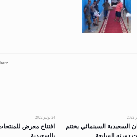
hare
24 يوليو 2022
 السعيدية السينمائي يختتم
افتتاح معرض للمنتجات 
ت دورته السابعة
بالسعيدية