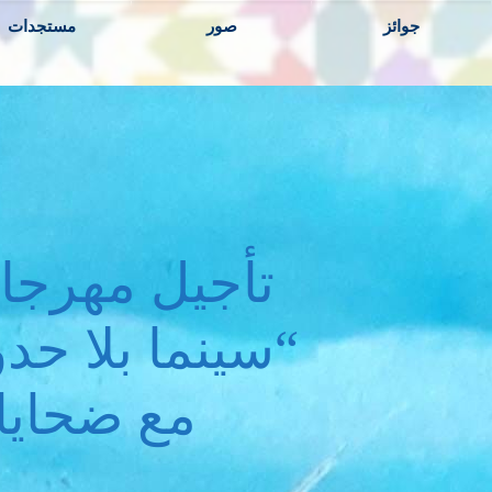
جوائز
صور
مستجدات
تأجيل مهرجان
“سينما بلا حد
مع ضحايا 