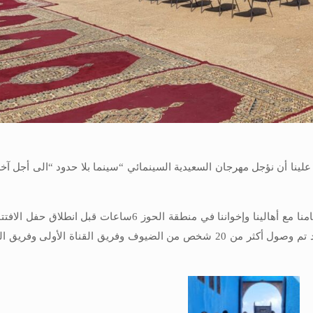
علينا أن نؤجل مهرجان السعيدية السينمائي “سينما بلا حدود “الى أجل آخر 
إصدار بلاغ وزارة الداخلية بمعنى كنا أول المبادرين ،وكان قد تم وصول أكثر من 20 شخص من الضيوف وفريق القن