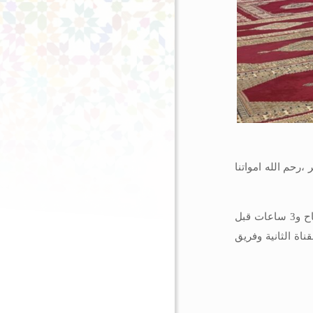
،رحم الله امواتنا
للتوضيح ..قررنا تأجيل الدورة الثامنة لمهرجان السعيدية تضامنا مع أهالينا وإخواننا في منطقة الحوز 6ساعات قبل انطلاق حفل الافتتاح و3 ساعات قبل
اة الأولى وفريق القناة الثانية وفريق